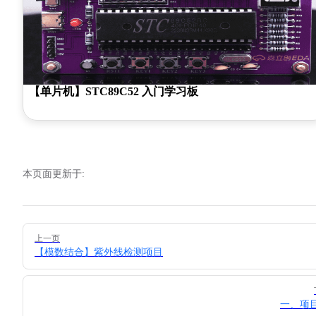
【单片机】STC89C52 入门学习板
本页面更新于:
Pager
上一页
【模数结合】紫外线检测项目
一、项