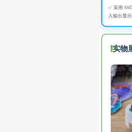
✅ 采用 SS
入输出显示
实物