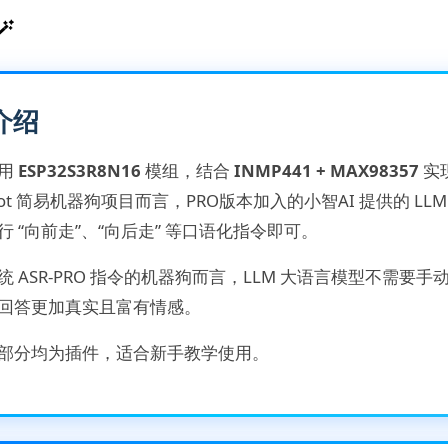

介绍
使用
ESP32S3R8N16
模组，结合
INMP441 + MAX98357
实
obot 简易机器狗项目而言，PRO版本加入的小智AI 提供的 L
行 “向前走”、“向后走” 等口语化指令即可。
统 ASR-PRO 指令的机器狗而言，LLM 大语言模型不需
回答更加真实且富有情感。
部分均为插件，适合新手教学使用。