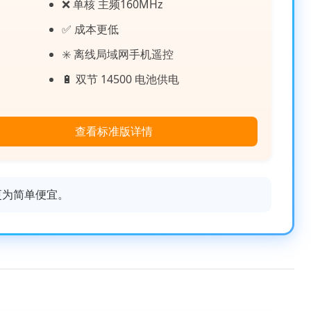
❌ 单核 主频160MHz
✅ 成本更低
✳️ 离线局域网手机遥控
🔋 双节 14500 电池供电
查看标准版详情
为简单便宜。