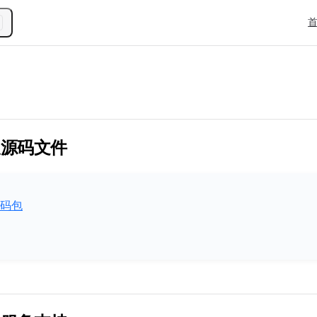
Mai
程及源码文件
码包