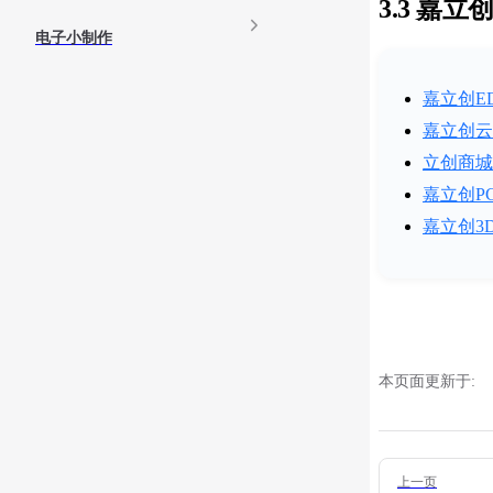
3.3 嘉
电子小制作
嘉立创E
嘉立创云
立创商城
嘉立创P
嘉立创3
本页面更新于:
Pager
上一页